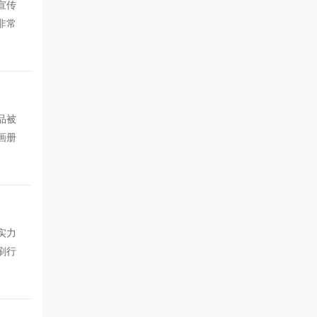
宣传
非常
品被
画册
实力
刷行